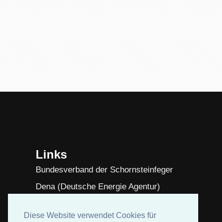
Links
Bundesverband der Schornsteinfeger
Dena (Deutsche Energie Agentur)
Diese Website verwendet Cookies für
Diese Website verwendet Cookies für